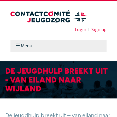
Login
I
Sign up
Menu
DE JEUGDHULP BREEKT UIT
- VAN EILAND NAAR
WIJLAND
De jeugdhulp breekt uit – van eiland naar