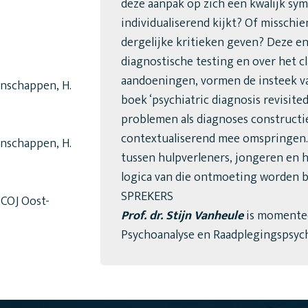
deze aanpak op zich een kwalijk sy
individualiserend kijkt? Of missch
dergelijke kritieken geven? Deze en
diagnostische testing en over het cl
aandoeningen, vormen de insteek va
nschappen, H.
boek ‘psychiatric diagnosis revisite
problemen als diagnoses constructi
contextualiserend mee omspringen. 
nschappen, H.
tussen hulpverleners, jongeren en 
logica van die ontmoeting worden 
SPREKERS
COJ Oost-
Prof. dr. Stijn Vanheule
is momentee
Psychoanalyse en Raadplegingspsyc