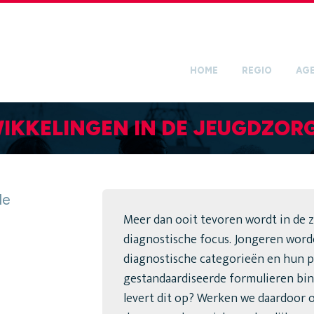
HOME
REGIO
AG
IKKELINGEN IN DE JEUGDZOR
de
Meer dan ooit tevoren wordt in de
diagnostische focus. Jongeren word
diagnostische categorieën en hun 
gestandaardiseerde formulieren b
levert dit op? Werken we daardoor o