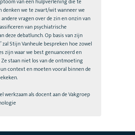
mptoom van een hulpverlening die te
ien denken we te zwart/wit wanneer we
 andere vragen over de zin en onzin van
assificeren van psychiatrische
n deze debatlunch. Op basis van zijn
d’ zal Stijn Vanheule bespreken hoe zowel
es zijn waar we best genuanceerd en
Ze staan niet los van de ontmoeting
hun context en moeten vooral binnen de
bekeken.
l werkzaam als docent aan de Vakgroep
hologie