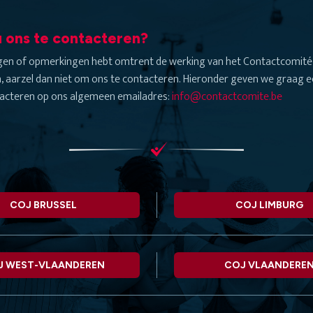
 ons te contacteren?
agen of opmerkingen hebt omtrent de werking van het Contactcomité 
, aarzel dan niet om ons te contacteren. Hieronder geven we graag ee
acteren op ons algemeen emailadres:
info@contactcomite.be
COJ BRUSSEL
COJ LIMBURG
J WEST-VLAANDEREN
COJ VLAANDERE