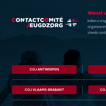
Wenst u
Indien u vr
organiseren
steeds cont
COJ ANTWERPEN
COJ VLAAMS-BRABANT
CO