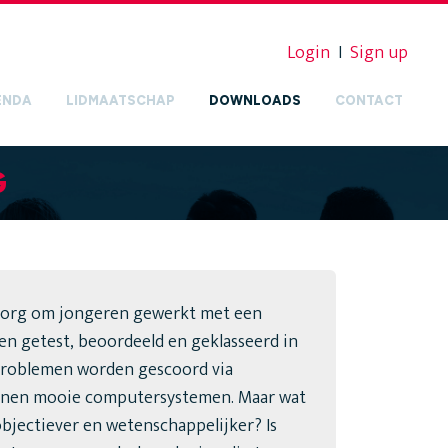
Login
I
Sign up
ENDA
LIDMAATSCHAP
DOWNLOADS
CONTACT
G
 zorg om jongeren gewerkt met een
en getest, beoordeeld en geklasseerd in
problemen worden gescoord via
innen mooie computersystemen. Maar wat
bjectiever en wetenschappelijker? Is