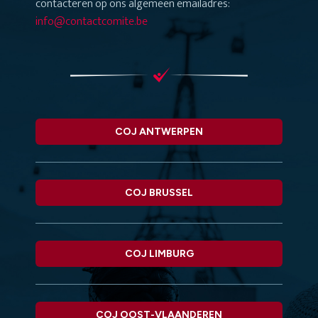
contacteren op ons algemeen emailadres:
info@contactcomite.be
COJ ANTWERPEN
COJ BRUSSEL
COJ LIMBURG
COJ OOST-VLAANDEREN