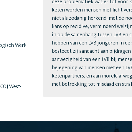
deze problematiek was er tot voor ko
keten worden mensen met licht vers
niet als zodanig herkend, met de n
kans op recidive, verminderd welzijn
in op de samenhang tussen LVB en c
hebben van een LVB jongeren in de s
gogisch Werk
besteedt zij aandacht aan bijdragen
aanwezigheid van een LVB bij mensen
bejegening van mensen met een LVB 
ketenpartners, en aan morele afwe
met betrekking tot misdaad en straf
COJ West-