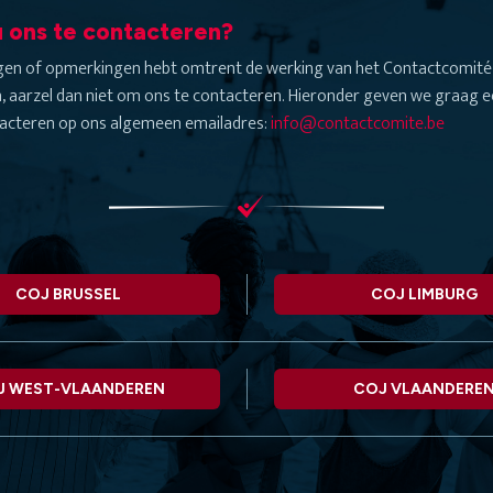
 ons te contacteren?
agen of opmerkingen hebt omtrent de werking van het Contactcomité 
, aarzel dan niet om ons te contacteren. Hieronder geven we graag ee
acteren op ons algemeen emailadres:
info@contactcomite.be
COJ BRUSSEL
COJ LIMBURG
J WEST-VLAANDEREN
COJ VLAANDERE