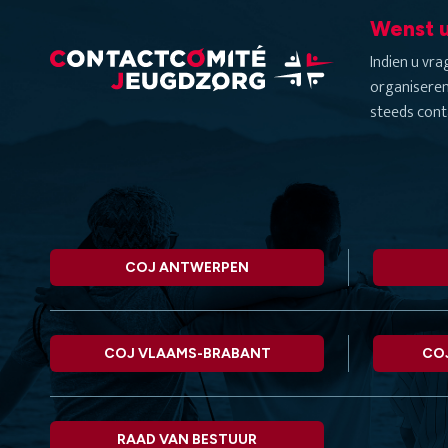
Wenst u
Indien u vr
organiseren
steeds cont
COJ ANTWERPEN
COJ VLAAMS-BRABANT
CO
RAAD VAN BESTUUR