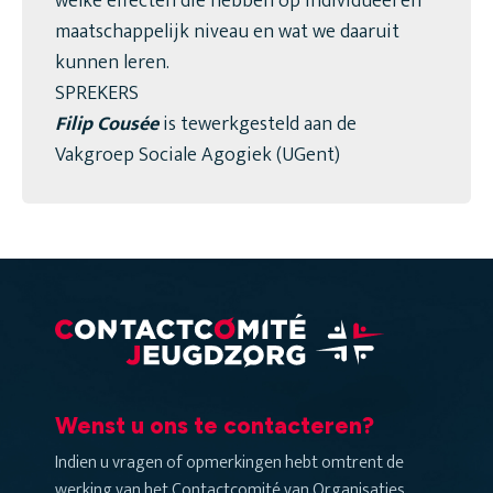
welke effecten die hebben op individueel en
maatschappelijk niveau en wat we daaruit
kunnen leren.
SPREKERS
Filip Cousée
is tewerkgesteld aan de
Vakgroep Sociale Agogiek (UGent)
Wenst u ons te contacteren?
Indien u vragen of opmerkingen hebt omtrent de
werking van het Contactcomité van Organisaties