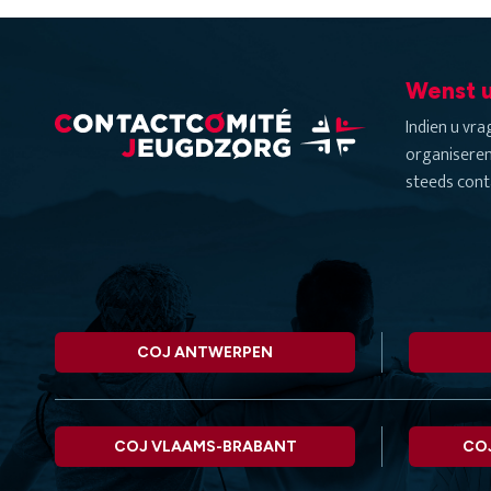
Wenst u
Indien u vr
organiseren
steeds cont
COJ ANTWERPEN
COJ VLAAMS-BRABANT
CO