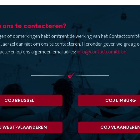
 ons te contacteren?
agen of opmerkingen hebt omtrent de werking van het Contactcomité 
, aarzel dan niet om ons te contacteren. Hieronder geven we graag ee
acteren op ons algemeen emailadres:
info@contactcomite.be
COJ BRUSSEL
COJ LIMBURG
J WEST-VLAANDEREN
COJ VLAANDERE