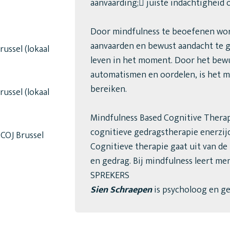
aanvaarding; juiste indachtigheid o
Door mindfulness te beoefenen word
aanvaarden en bewust aandacht te ge
ssel (lokaal
leven in het moment. Door het bewu
automatismen en oordelen, is het mo
bereiken.
ssel (lokaal
Mindfulness Based Cognitive Therapy
cognitieve gedragstherapie enerzijd
COJ Brussel
Cognitieve therapie gaat uit van de
en gedrag. Bij mindfulness leert me
SPREKERS
Sien Schraepen
is psycholoog en g