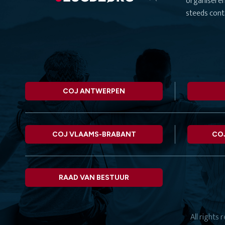
organiseren
steeds cont
COJ ANTWERPEN
COJ VLAAMS-BRABANT
CO
RAAD VAN BESTUUR
All rights