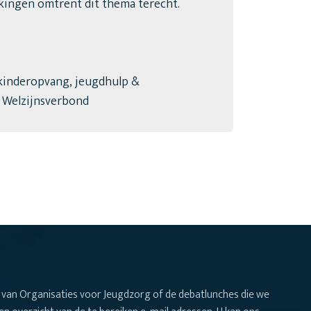
kingen omtrent dit thema terecht.
 kinderopvang, jeugdhulp &
 Welzijnsverbond
van Organisaties voor Jeugdzorg of de debatlunches die we