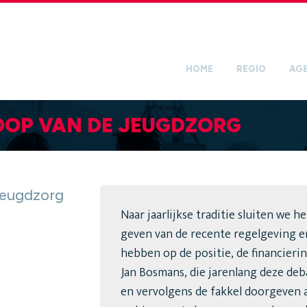
HOME
REGIO
AG
OOP VAN DE JEUGDZORG
Jeugdzorg
Naar jaarlijkse traditie sluiten we h
geven van de recente regelgeving e
hebben op de positie, de financierin
Jan Bosmans, die jarenlang deze deba
en vervolgens de fakkel doorgeven 