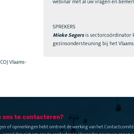
webinar met al uw vragen en bemer
SPREKERS
Mieke Segers
is sectorcoördinator
gezinsondersteuning bij het Vlaams
COJ Vlaams-
 ons te contacteren?
agen of opmerkingen hebt omtrent de werking van het Contactcomité 