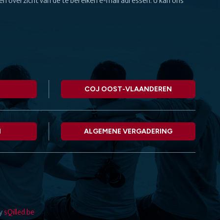
n overzicht van de te bereiken e-mail adressen. U kan ons
COJ OOST-VLAANDEREN
N
ALGEMENE VERGADERING
by
sQilled.be