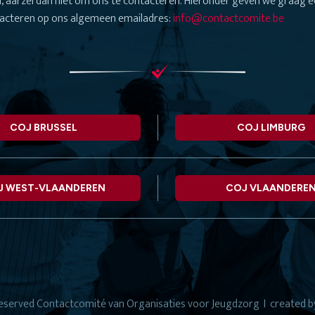
, aarzel dan niet om ons te contacteren. Hieronder geven we graag ee
acteren op ons algemeen emailadres:
info@contactcomite.be
COJ BRUSSEL
COJ LIMBURG
J WEST-VLAANDEREN
COJ VLAANDERE
 reserved
Contactcomité van Organisaties voor Jeugdzorg
I created 