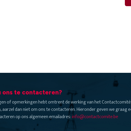
 ons te contacteren?
agen of opmerkingen hebt omtrent de werking van het Contactcomité 
, aarzel dan niet om ons te contacteren. Hieronder geven we graag ee
acteren op ons algemeen emailadres:
info@contactcomite.be