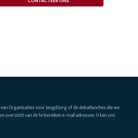
CONTACTEER ONS
van Organisaties voor Jeugdzorg of de debatlunches die we
n overzicht van de te bereiken e-mail adressen. U kan ons