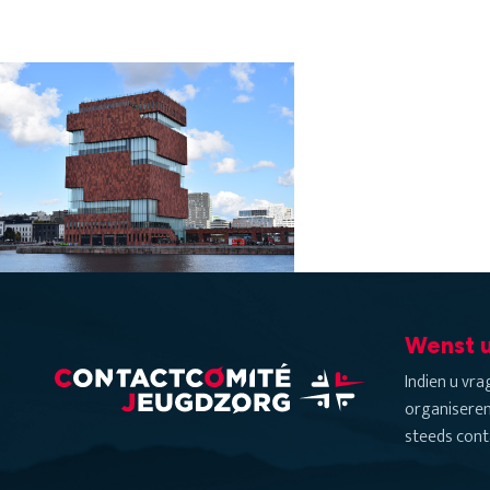
Wenst u
Indien u vr
organiseren
steeds cont